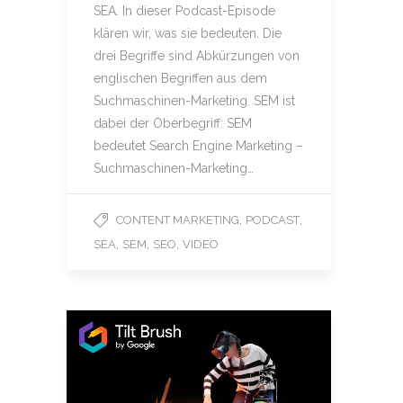
SEA. In dieser Podcast-Episode
klären wir, was sie bedeuten. Die
drei Begriffe sind Abkürzungen von
englischen Begriffen aus dem
Suchmaschinen-Marketing. SEM ist
dabei der Oberbegriff: SEM
bedeutet Search Engine Marketing –
Suchmaschinen-Marketing…
,
,
CONTENT MARKETING
PODCAST
,
,
,
SEA
SEM
SEO
VIDEO