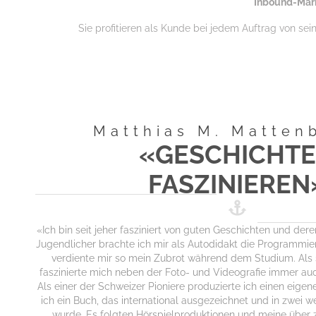
Inbound-Mark
Sie profitieren als Kunde bei jedem Auftrag von sei
Matthias M. Matten
«GESCHICHT
FASZINIEREN
«Ich bin seit jeher fasziniert von guten Geschichten und deren
Jugendlicher brachte ich mir als Autodidakt die Programmi
verdiente mir so mein Zubrot während dem Studium. Als 
faszinierte mich neben der Foto- und Videografie immer a
Als einer der Schweizer Pioniere produzierte ich einen eige
ich ein Buch, das international ausgezeichnet und in zwei 
wurde. Es folgten Hörspielproduktionen und meine über 