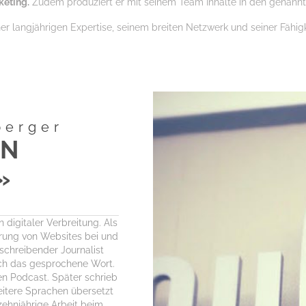
eting.
Zudem produziert er mit seinem Team Inhalte in den genannt
ner langjährigen Expertise, seinem breiten Netzwerk und seiner Fähig
berger
EN
»
 digitaler Verbreitung. Als
erung von Websites bei und
schreibender Journalist
uch das gesprochene Wort.
nen Podcast. Später schrieb
weitere Sprachen übersetzt
zehnjährige Arbeit beim