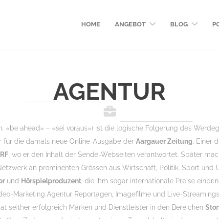
HOME
ANGEBOT
BLOG
P
AGENTUR
: «be ahead» – «sei voraus») ist die logische Folgerung des Werde
r für die damals neue Online-Ausgabe der
Aargauer Zeitung
. Einer 
SRF
, wo er den Inhalt der Sende-Webseiten verantwortet. Später mach
 Netzwerk an prominenten Grössen aus Wirtschaft, Politik, Sport und U
or
und
Hörspielproduzent
, die ihm sogar internationale Preise einbr
deo-Marketing Agentur Reportagen, Imagefilme und Live-Streamings
t seither erfolgreich Marken und Dienstleister in den Bereichen
Stor