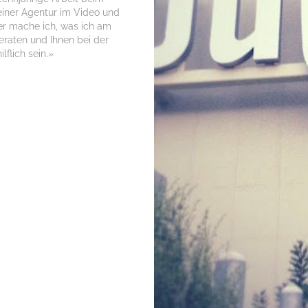
einer Agentur im Video und
er mache ich, was ich am
eraten und Ihnen bei der
flich sein.»