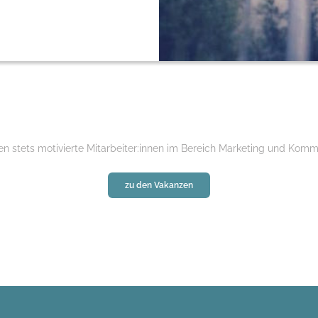
n stets motivierte Mitarbeiter:innen im Bereich Marketing und Komm
zu den Vakanzen