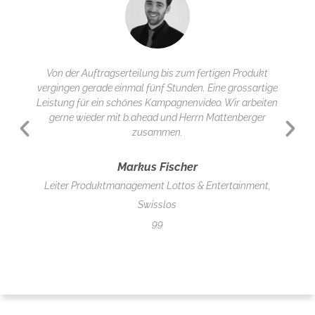
Von der Auftragserteilung bis zum fertigen Produkt
vergingen gerade einmal fünf Stunden. Eine grossartige
Leistung für ein schönes Kampagnenvideo. Wir arbeiten
gerne wieder mit b.ahead und Herrn Mattenberger
zusammen.
Markus Fischer
Leiter Produktmanagement Lottos & Entertainment,
Swisslos
99