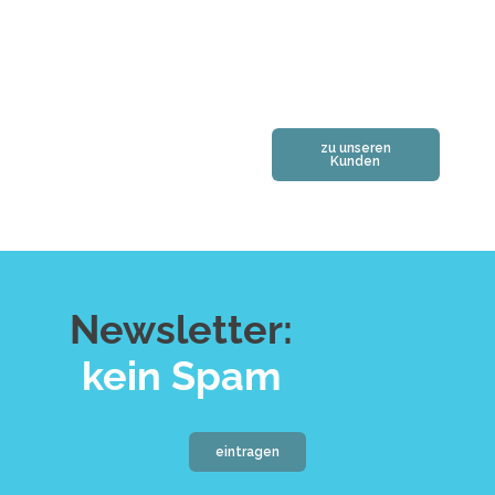
Inhaber,
Crankagain
99
zu unseren
Kunden
Newsletter:
k
e
i
n
S
p
a
m
eintragen