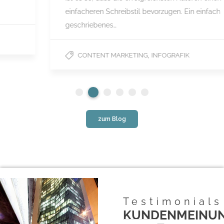
einfacheren Schreibstil bevorzugen. Ein einfach
geschriebenes…
,
CONTENT MARKETING
INFOGRAFIK
zum Blog
Testimonials
KUNDENMEINU