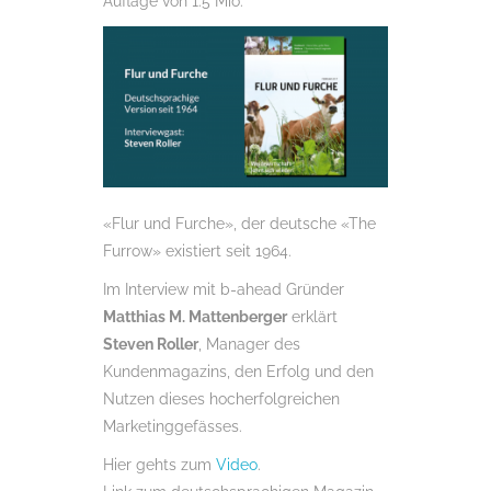
Auflage von 1.5 Mio.
«Flur und Furche», der deutsche «The
Furrow» existiert seit 1964.
Im Interview mit b-ahead Gründer
Matthias M. Mattenberger
erklärt
Steven Roller
, Manager des
Kundenmagazins, den Erfolg und den
Nutzen dieses hocherfolgreichen
Marketinggefässes.
Hier gehts zum
Video
.