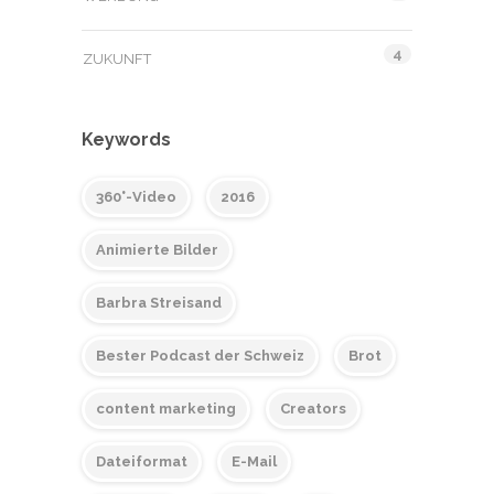
4
ZUKUNFT
Keywords
360°-Video
2016
Animierte Bilder
Barbra Streisand
Bester Podcast der Schweiz
Brot
content marketing
Creators
Dateiformat
E-Mail