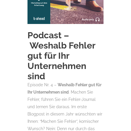
Podcast –
Weshalb Fehler
gut für Ihr
Unternehmen
sind
Episode Nr. 4 –
Weshalb Fehler gut für
Ihr Unternehmen sind
. Machen Sie
Fehler, führen Sie ein Fehler-Journal
und lernen Sie daraus. Im erste
Blogpost in diesem Jahr wünschten wir
Ihnen: “Machen Sie Fehler”, komischer
Wunsch? Nein: Denn nur durch das